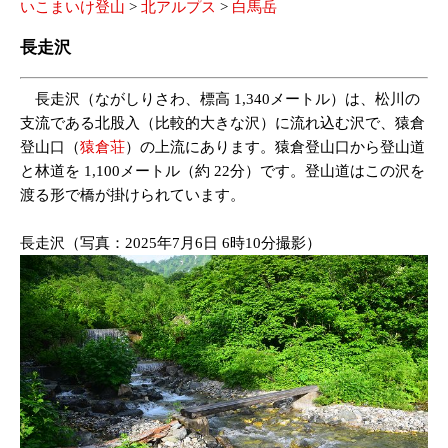
いこまいけ登山
>
北アルプス
>
白馬岳
長走沢
長走沢（ながしりさわ、標高 1,340メートル）は、松川の
支流である北股入（比較的大きな沢）に流れ込む沢で、猿倉
登山口（
猿倉荘
）の上流にあります。猿倉登山口から登山道
と林道を 1,100メートル（約 22分）です。登山道はこの沢を
渡る形で橋が掛けられています。
長走沢（写真：2025年7月6日 6時10分撮影）