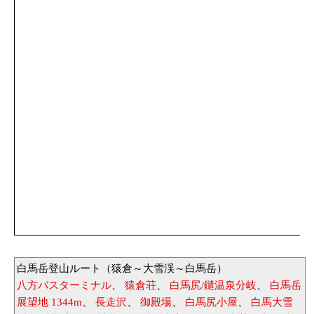
白馬岳登山ルート（猿倉～大雪渓～白馬岳）
八方バスターミナル
、
猿倉荘
、
白馬尻/鑓温泉分岐
、
白馬岳
展望地 1344m
、
長走沢
、
御殿場
、
白馬尻小屋
、
白馬大雪