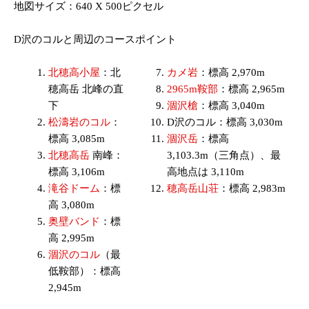
地図サイズ：640 X 500ピクセル
D沢のコルと周辺のコースポイント
北穂高小屋
：北
カメ岩
：標高 2,970m
穂高岳 北峰の直
2965m鞍部
：標高 2,965m
下
涸沢槍
：標高 3,040m
松濤岩のコル
：
D沢のコル：標高 3,030m
標高 3,085m
涸沢岳
：標高
北穂高岳
南峰：
3,103.3m（三角点）、最
標高 3,106m
高地点は 3,110m
滝谷ドーム
：標
穂高岳山荘
：標高 2,983m
高 3,080m
奥壁バンド
：標
高 2,995m
涸沢のコル
（最
低鞍部）：標高
2,945m