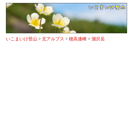
いこまいけ登山
>
北アルプス
>
穂高連峰
>
涸沢岳