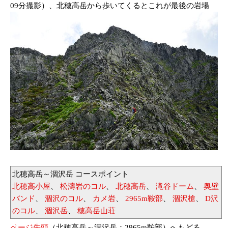
09分撮影）、北穂高岳から歩いてくるとこれが最後の岩場
北穂高岳～涸沢岳 コースポイント
北穂高小屋
、
松濤岩のコル
、
北穂高岳
、
滝谷ドーム
、
奥壁
バンド
、
涸沢のコル
、
カメ岩
、
2965m鞍部
、
涸沢槍
、
D沢
のコル
、
涸沢岳
、
穂高岳山荘
ページ先頭
（北穂高岳～涸沢岳：2965m鞍部）へもどる。