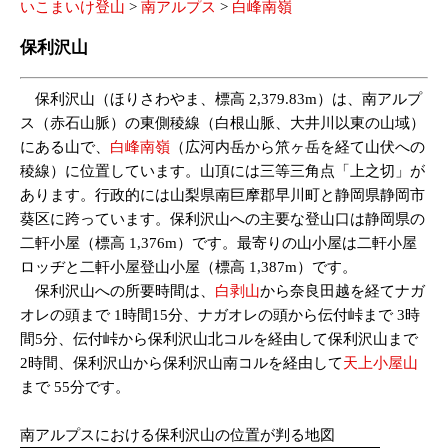
いこまいけ登山
>
南アルプス
>
白峰南嶺
保利沢山
保利沢山（ほりさわやま、標高 2,379.83m）は、南アルプ
ス（赤石山脈）の東側稜線（白根山脈、大井川以東の山域）
にある山で、
白峰南嶺
（広河内岳から笊ヶ岳を経て山伏への
稜線）に位置しています。山頂には三等三角点「上之切」が
あります。行政的には山梨県南巨摩郡早川町と静岡県静岡市
葵区に跨っています。保利沢山への主要な登山口は静岡県の
二軒小屋（標高 1,376m）です。最寄りの山小屋は二軒小屋
ロッヂと二軒小屋登山小屋（標高 1,387m）です。
保利沢山への所要時間は、
白剥山
から奈良田越を経てナガ
オレの頭まで 1時間15分、ナガオレの頭から伝付峠まで 3時
間5分、伝付峠から保利沢山北コルを経由して保利沢山まで
2時間、保利沢山から保利沢山南コルを経由して
天上小屋山
まで 55分です。
南アルプスにおける保利沢山の位置が判る地図