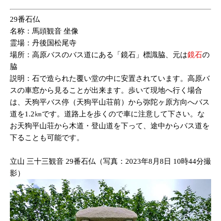
29番石仏
名称：馬頭観音 坐像
霊場：丹後国松尾寺
場所：高原バスのバス道にある「鏡石」標識脇、元は
鏡石
の
脇
説明：石で造られた覆い堂の中に安置されています。高原バ
スの車窓から見ることが出来ます。歩いて現地へ行く場合
は、天狗平バス停（天狗平山荘前）から弥陀ヶ原方向へバス
道を1.2㎞です。道路上を歩くので車に注意して下さい。な
お天狗平山荘から木道・登山道を下って、途中からバス道を
下ることも可能です。
立山 三十三観音 29番石仏（写真：2023年8月8日 10時44分撮
影）