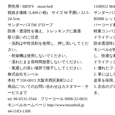
男性用 / MEN'S mont-bell
1108912 
税抜き価格 \3,400 (+税) サイズ M 手囲い 22.5-
サンダーパス 
24.5cm
RDBR レ
サンダーパスTM グローブ
バーコード番号 
防滴・透湿性を備え、トレッキングに最適
軽量コンパ
取り扱いのご注意
ドライテッ
・洗剤は中性洗剤を使用し、押し洗いしてくだ
防水透湿性
さい。
モンベルが
・乾燥機は使用しないでください。
し、快適な
・濡れたまま長時間放置しないでください。
ドライテッ
・風通しの良い場所で陰干ししてください。
1. 優れた
株式会社モンベル
2. 掌には
本社 〒550-0013 大阪市西区新町2-2-2
皮革を採用
商品についてのお問い合わせはカスタマー・サ
3. 左右の
ービスまで
き。
tel. 06-6531-3544 フリーコール 0088-22-0031
モンベルホームページ http://www/montbell.jp
44-1183-1308