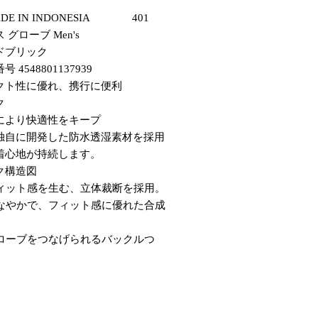
MADE IN INDONESIA 401
グローブ Men's
ッドブリック
4548801137939
クト性に優れ、携行に便利
ク
により快適性をキープ
独自に開発した防水透湿素材を採用
着心地が持続します。
ク構造図
フィット感を生む、立体裁断を採用。
しなやかで、フィット感に優れた合成
。
グローブをつなげられるバックルつ