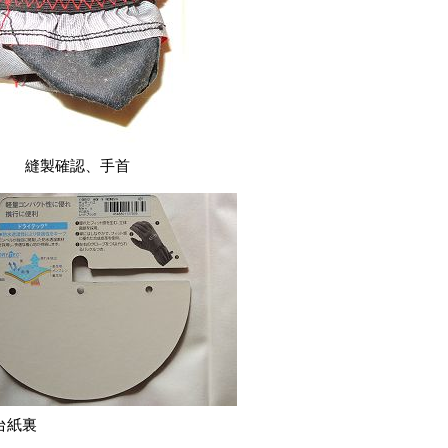
縫製確認、手首
台紙裏